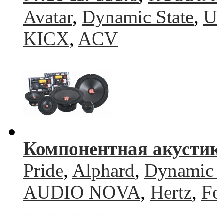
Avatar
,
Dynamic State
,
U
KICX
,
ACV
Компонентная акусти
Pride
,
Alphard
,
Dynamic 
AUDIO NOVA
,
Hertz
,
F