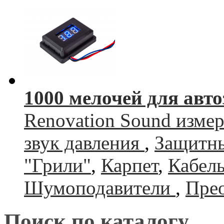
1000 мелочей для авто
Renovation Sound изме
звук давления
,
Защитны
"Грили"
,
Карпет
,
Кабель
Шумоподавители
,
Прео
Поиск по каталогу