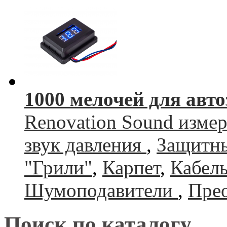
1000 мелочей для авто
Renovation Sound изме
звук давления
,
Защитны
"Грили"
,
Карпет
,
Кабель
Шумоподавители
,
Прео
Поиск по каталогу