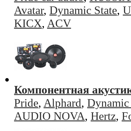
Avatar
,
Dynamic State
,
U
KICX
,
ACV
Компонентная акусти
Pride
,
Alphard
,
Dynamic 
AUDIO NOVA
,
Hertz
,
F