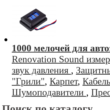
1000 мелочей для авто
Renovation Sound изме
звук давления
,
Защитны
"Грили"
,
Карпет
,
Кабель
Шумоподавители
,
Прео
Поиск по каталогу