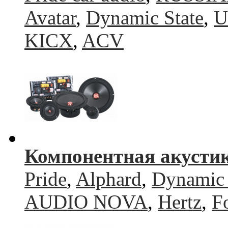
Avatar
,
Dynamic State
,
U
KICX
,
ACV
Компонентная акусти
Pride
,
Alphard
,
Dynamic 
AUDIO NOVA
,
Hertz
,
F