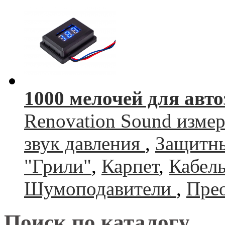
1000 мелочей для авто
Renovation Sound изме
звук давления
,
Защитны
"Грили"
,
Карпет
,
Кабель
Шумоподавители
,
Прео
Поиск по каталогу