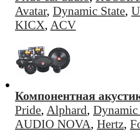
Avatar
,
Dynamic State
,
U
KICX
,
ACV
Компонентная акусти
Pride
,
Alphard
,
Dynamic 
AUDIO NOVA
,
Hertz
,
F